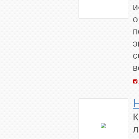
и
о
п
э
с
в
К