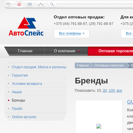
Отдел оптовых продаж:
Для к
+375 (44) 791-88-87, (29) 791-88-87
+375 (2
Все телефоны
Все
Главная
О компании
Оптовая торговл
Главная
Оптовым клиентам
Б
Отдел продаж: Минск и регионы
Гарантия
Бренды
Условия возврата
Показывать: 10,
30
,
100
,
все
Акции
Бренды
G
Прайс
Ко
кл
Online-каталог
дв
че