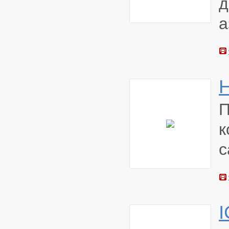
д
а
к
с