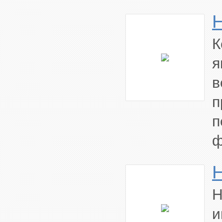
К
я
в
п
п
ф
H
Н
и