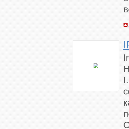
в
I
H
с
п
C