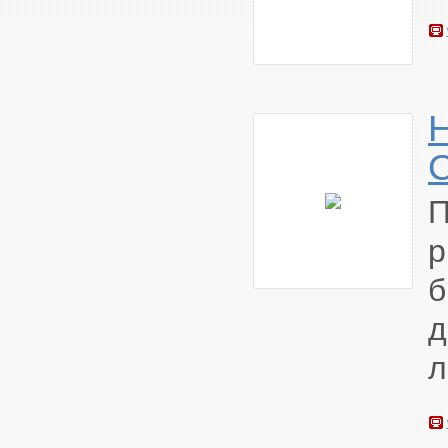
H
C
П
р
б
д
л