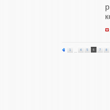
р
к
1
4
5
6
7
8