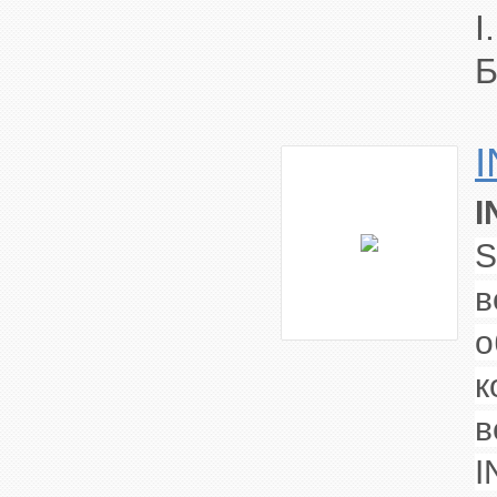
I
Б
I
S
в
о
к
в
I