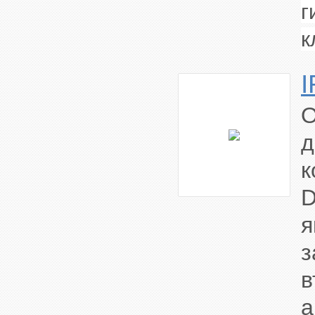
г
к
I
д
я
в
а