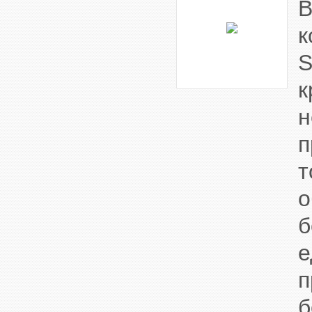
к
S
н
п
т
о
п
б