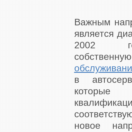
Важным напр
является ди
2002 г
собстве
обслуживани
в автосер
которые 
квалифик
соответству
новое на