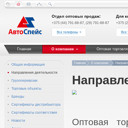
Отдел оптовых продаж:
Для к
+375 (44) 791-88-87, (29) 791-88-87
+375 (2
Все телефоны
Все
Главная
О компании
Оптовая торговля
Главная
О компании
Направл
Общая информация
Направления деятельности
Направл
Грузоперевозки
Торговые объекты
Бренды
Сертификаты дистрибьютора
Сертификаты соответствия
Оптовая то
Новости