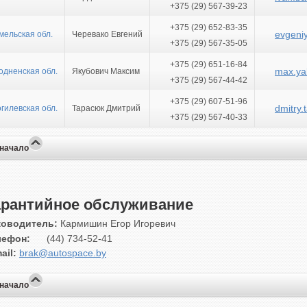
+375 (29) 567-39-23
+375 (29) 652-83-35
evgeni
мельская обл.
Черевако Евгений
+375 (29) 567-35-05
+375 (29) 651-16-84
max.ya
одненская обл.
Якубович Максим
+375 (29) 567-44-42
+375 (29) 607-51-96
dmitry
гилевская обл.
Тарасюк Дмитрий
+375 (29) 567-40-33
 начало
арантийное обслуживание
ководитель:
Кармишин Егор Игоревич
лефон:
(44) 734-52-41
ail:
brak@autospace.by
 начало