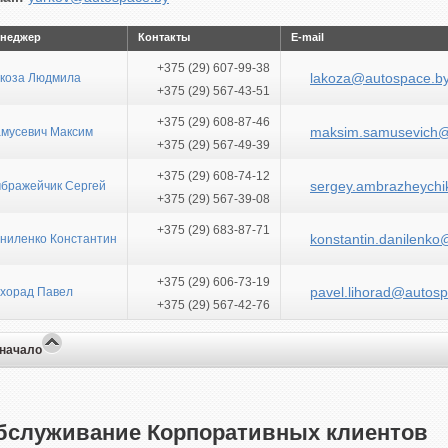
неджер
Контакты
E-mail
+375 (29) 607-99-38
lakoza@autospace.b
коза Людмила
+375 (29) 567-43-51
+375 (29) 608-87-46
maksim.samusevich@
мусевич Максим
+375 (29) 567-49-39
+375 (29) 608-74-12
sergey.ambrazheych
бражейчик Сергей
+375 (29) 567-39-08
+375 (29) 683-87-71
konstantin.danilenk
ниленко Константин
+375 (29) 606-73-19
pavel.lihorad@autos
хорад Павел
+375 (29) 567-42-76
 начало
бслуживание Корпоративных клиентов