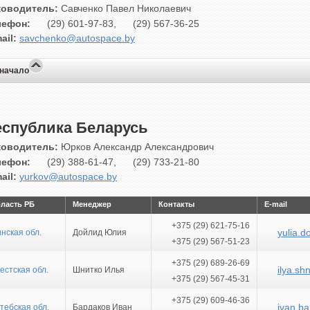
ководитель:
Савченко Павел Николаевич
лефон:
(29) 601-97-83,
(29) 567-36-25
ail:
savchenko@autospace.by
 начало
еспублика Беларусь
ководитель:
Юрков Александр Александрович
лефон:
(29) 388-61-47,
(29) 733-21-80
ail:
yurkov@autospace.by
ласть РБ
Менеджер
Контакты
E-mail
+375 (29) 621-75-16
yulia.
нская обл.
Дойлид Юлия
+375 (29) 567-51-23
+375 (29) 689-26-69
ilya.s
естская обл.
Шнитко Илья
+375 (29) 567-45-31
+375 (29) 609-46-36
ivan.b
тебская обл.
Бардаков Иван