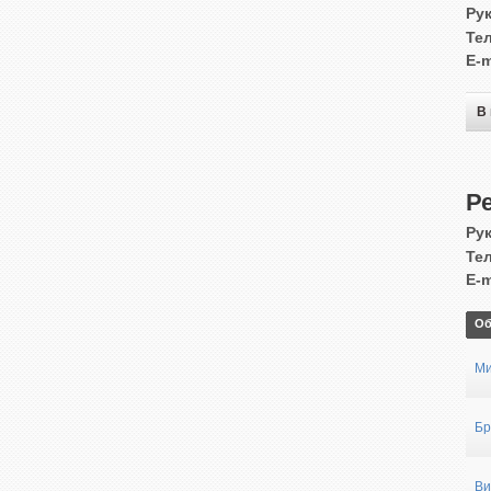
Ру
Те
E-m
В
Р
Ру
Те
E-m
Об
Ми
Бр
Ви