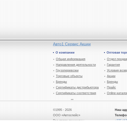
Авто1 Сервис Акции
О компании
Оптовая тор
Общая информация
Отдел продаж
Направления деятельности
Гарантия
Грузоперевозки
Условия возв
Торговые объекты
Акции
Бренды
Бренды
Сертификаты дистрибьютора
Прайс
Сертификаты соответствия
Online-катало
...
©1995 - 2026
Наш ад
ООО «Автоспейс»
Телефо
Все права защищены
+375 (17
Email:
A