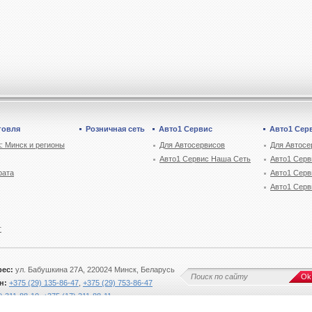
говля
Розничная сеть
Авто1 Сервис
Авто1 Сер
: Минск и регионы
Для Автосервисов
Для Автосе
Авто1 Сервис Наша Сеть
Авто1 Серв
рата
Авто1 Серв
Авто1 Серв
г
рес:
ул. Бабушкина 27А, 220024 Минск, Беларусь
Ok
н:
+375 (29) 135-86-47
,
+375 (29) 753-86-47
) 311-88-10
,
+375 (17) 311-88-11
utospace@autospace.by