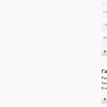
Го
Гр
Мо
В
Г
Ру
Те
E-m
В