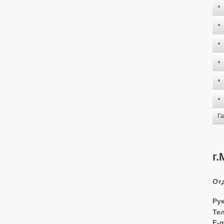
Г
г
От
Ру
Те
E-m