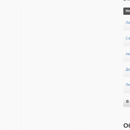
Ме
Ла
Са
Ам
Да
Ли
В
О