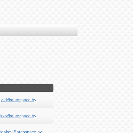
doylid@autospace.by
hnitko@autospace.by
ardakov@autospace.by