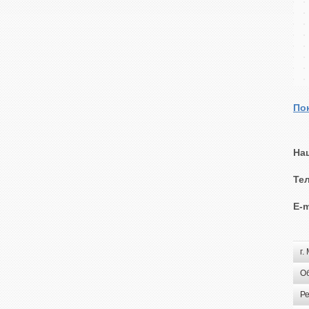
Пок
На
Те
E-m
г.
О
Ре