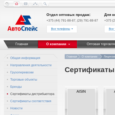
Отдел оптовых продаж:
Для к
+375 (44) 791-88-87, (29) 791-88-87
+375 (2
Все телефоны
Все
Главная
О компании
Оптовая торговля
Главная
О компании
Лицензи
Общая информация
Направления деятельности
Сертификаты
Грузоперевозки
Торговые объекты
Бренды
AISIN
Сертификаты дистрибьютора
Сертификаты соответствия
Новости