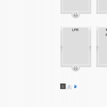
LPR
1
2