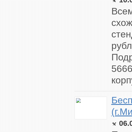
Всем
схож
стен
рубл
Подр
5666
корп
Бесп
(г.М
06.