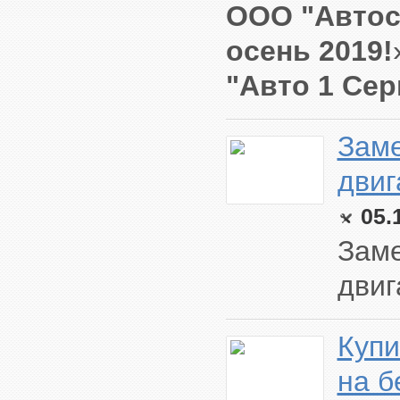
OOO "Автос
осень 2019
!
"Авто 1 Сер
Заме
двиг
05.
Заме
двиг
Купи
на б