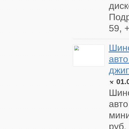
диск
Подр
59, 
Шино
авто
джип
01.
Шино
авто
мини
руб.