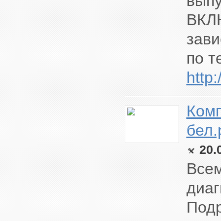
выпу
ВКЛЮ
зави
по т
http:
Комп
бел.
20.
Всем
диаг
Подр