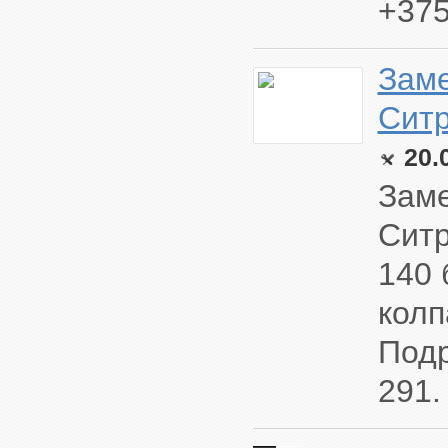
+37
Заме
Ситр
20.
Заме
Ситр
140 
колп
Подр
291.