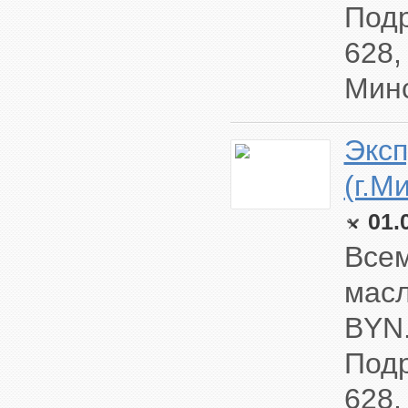
Подр
628,
Минс
Эксп
(г.М
01.
Всем
масл
BYN
Подр
628,