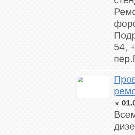
стен
Ремо
форс
Подр
54, 
пер.
Про
ремо
01.
Всем
диз