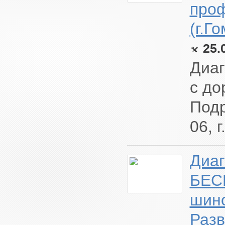
проф
(г.Г
25.
Диаг
с до
Подр
06, 
Диаг
БЕС
шино
Разв