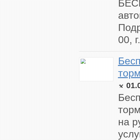
БЕС
авто
Подр
00, 
Бесп
торм
01.
Бесп
торм
на р
услу