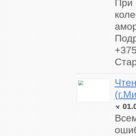
При 
коле
амор
Подр
+375
Стар
Чтен
(г.М
01.
Всем
ошиб