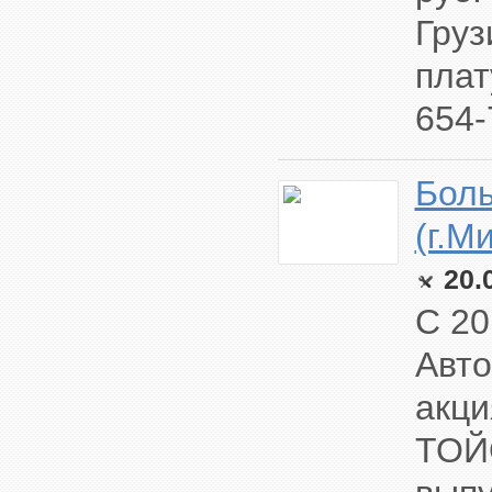
Груз
плат
654-
Боль
(г.М
20.
С 20
Авто
акци
ТОЙО