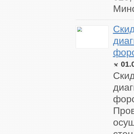
Минс
Скид
диаг
форс
01.
Скид
диаг
форс
Пров
осущ