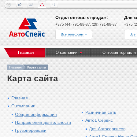
Отдел оптовых продаж:
Для к
+375 (44) 791-88-87, (29) 791-88-87
+375 (2
Все телефоны
Все
Главная
О компании
Оптовая торговля
Главная
Карта сайта
Карта сайта
Главная
О компании
Розничная сеть
Общая информация
Авто1 Сервис
Направления деятельности
Для Автосервисов
Грузоперевозки
Авто1 Сервис Наша Се