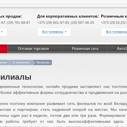
ых продаж:
Для корпоративных клиентов:
Розничным к
-87, (29) 791-88-87
+375 (29) 601-97-83, (29) 567-36-25
+375 (29,33,25)
Все телефоны
Все телефоны
Оптовая торговля
Розничная сеть
Авто1
авная
О компании
Филиалы
илиалы
ременные технологии, онлайн продажи заставляют нас постоян
более эффективные формы сотрудничества и продвижения на рын
нно поэтому компания развивает сеть филиалов по всей Белар
ентам и партнерам, стать надежной опорой на местах. Мы начин
ионы один раз в неделю, потом два или три раза. Формировали 
тм работы требует от нас быть высокоэффективными здесь 