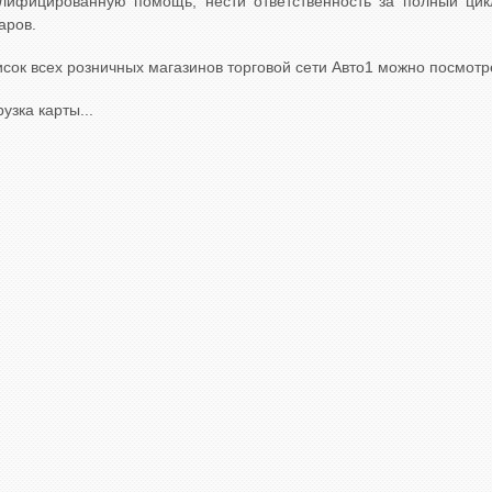
алифицированную помощь, нести ответственность за полный цик
аров.
сок всех розничных магазинов торговой сети Авто1 можно посмот
рузка карты...