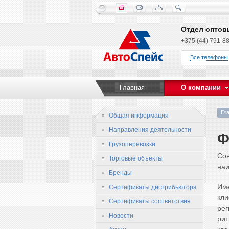
Отдел оптов
+375 (44) 791-88
Все телефоны
Главная
О компании
Гл
Общая информация
Направления деятельности
Ф
Грузоперевозки
Сов
Торговые объекты
наи
Бренды
Име
Сертификаты дистрибьютора
кли
Сертификаты соответствия
рег
Новости
ри