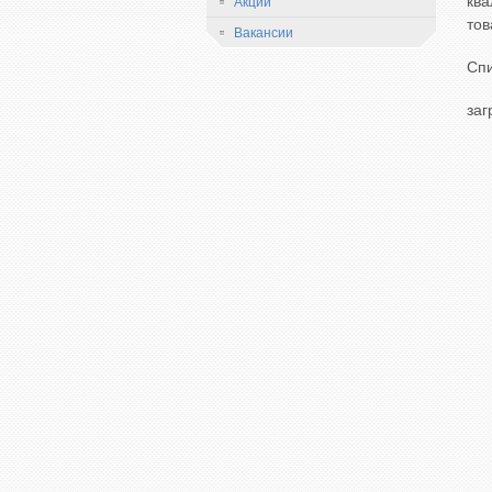
кв
Акции
тов
Вакансии
Спи
заг