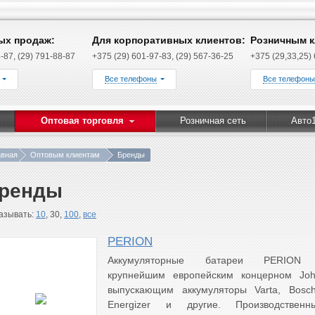
ых продаж:
Для корпоративных клиентов:
Розничным к
-87, (29) 791-88-87
+375 (29) 601-97-83, (29) 567-36-25
+375 (29,33,25)
Все телефоны
Все телефоны
Оптовая торговля
Розничная сеть
Авто
авная
Оптовым клиентам
Бренды
ренды
азывать:
10
, 30,
100
,
все
PERION
Аккумуляторные батареи PERION п
крупнейшим европейским концерном John
выпускающим аккумуляторы Varta, Bosch
Energizer и другие. Производствен