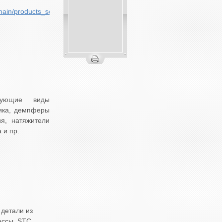
in/products_solutions/cars/index_passenger_cars_en.html
ующие виды
ника, демпферы
я, натяжители
 и пр.
детали из
ассы. STC