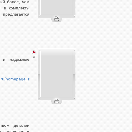
щий более, чем
я в комплекты
 предлагается
е и надежные
te_ru/homepage_ru/homepage.html
твом деталей
й сцепления и