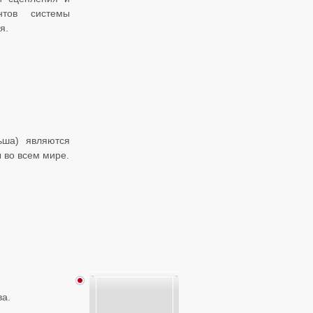
нтов системы
я.
ьша) являются
 во всем мире.
ва.