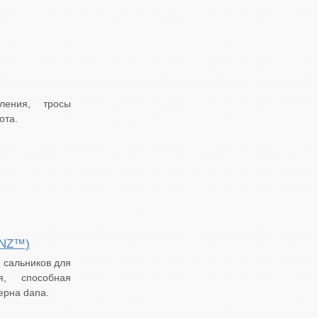
ления, тросы
ота.
INZ™)
 сальников для
я, способная
ерна dana.