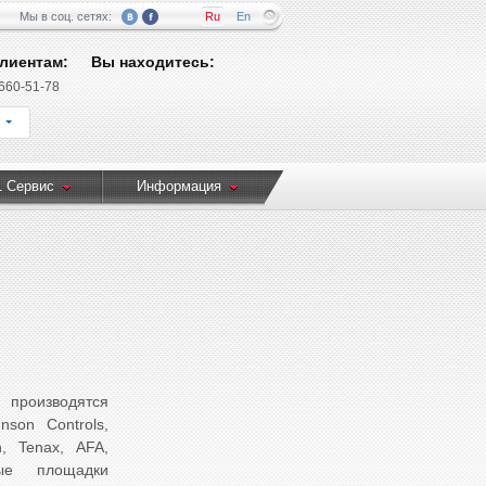
Мы в соц. сетях:
Ru
En
лиентам:
Вы находитесь:
 660-51-78
1 Сервис
Информация
роизводятся
son Controls,
, Tenax, AFA,
ные площадки