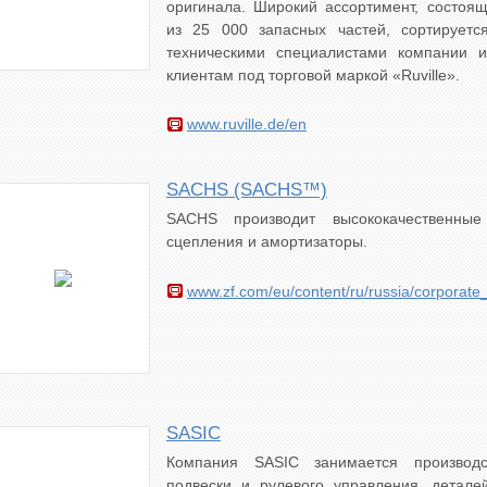
оригинала. Широкий ассортимент, состоя
из 25 000 запасных частей, сортируетс
техническими специалистами компании и
клиентам под торговой маркой «Ruville».
www.ruville.de/en
SACHS (SACHS™)
SACHS производит высококачественны
сцепления и амортизаторы.
www.zf.com/eu/content/ru/russia/corpora
SASIC
Компания SASIC занимается производс
подвески и рулевого управления, детале