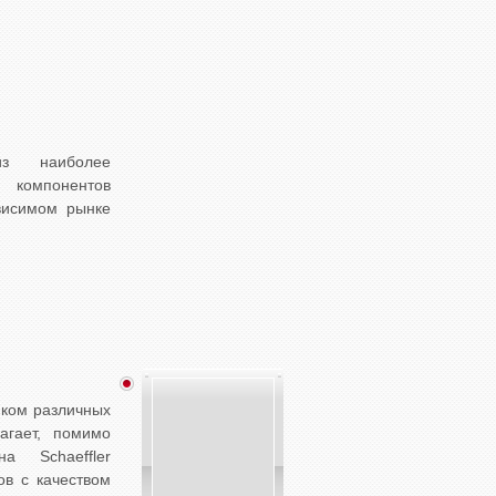
з наиболее
 компонентов
висимом рынке
ком различных
лагает, помимо
на Schaeffler
ов с качеством