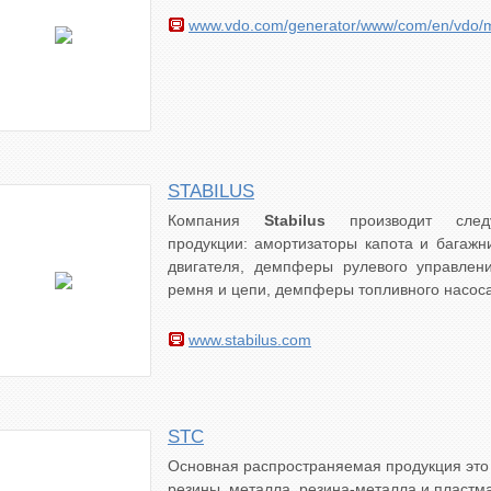
www.vdo.com/generator/www/com/en/vdo/ma
STABILUS
Компания
Stabilus
производит след
продукции: амортизаторы капота и багаж
двигателя, демпферы рулевого управлени
ремня и цепи, демпферы топливного насоса
www.stabilus.com
STC
Основная распространяемая продукция это 
резины, металла, резина-металла и пластм