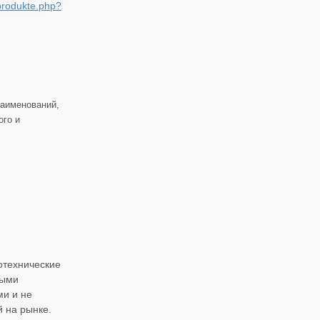
produkte.php?
наименований,
ого и
отехнические
ными
ми и не
 на рынке.