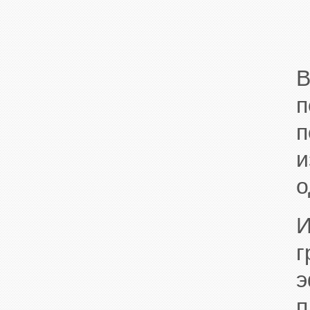
п
и
о
И