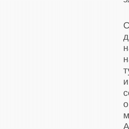
С
д
н
н
т
о
м
A