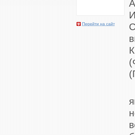
A
И
C
Перейти на сайт
в
К
(
я
в