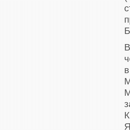
с
Б
В
ч
в
М
М
з
К
Я