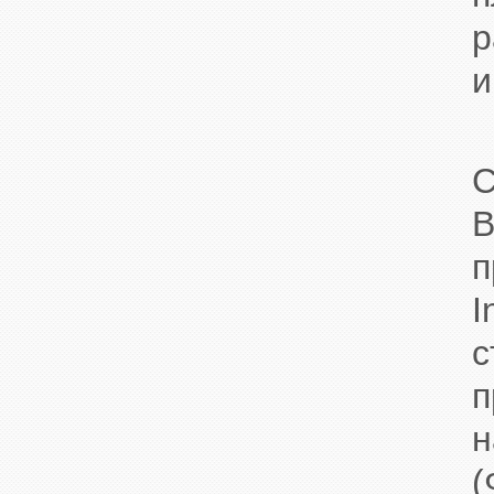
р
и
С
п
I
с
п
н