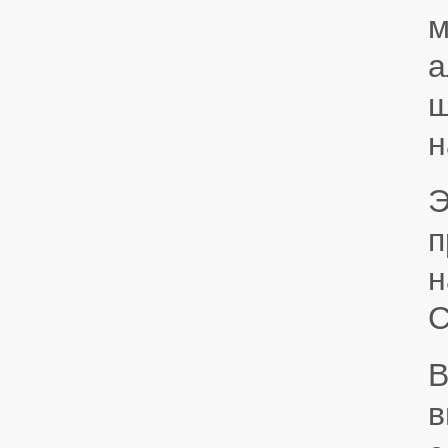
м
ш
н
н
С
В