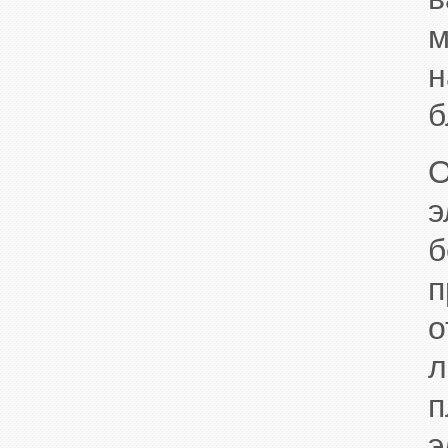
м
н
б
э
п
о
л
э