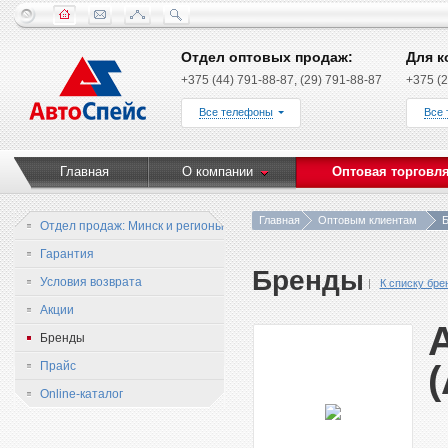
Отдел оптовых продаж:
Для к
+375 (44) 791-88-87, (29) 791-88-87
+375 (2
Все телефоны
Все
Главная
О компании
Оптовая торговл
Главная
Оптовым клиентам
Б
Отдел продаж: Минск и регионы
Гарантия
Бренды
Условия возврата
К списку бре
Акции
Бренды
Прайс
Online-каталог