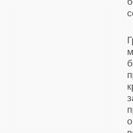
б
с
п
з
п