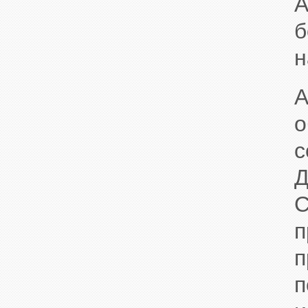
A
б
н
A
с
Д
п
п