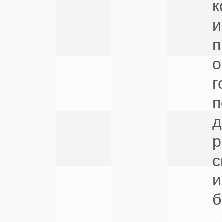
к
и
о
г
п
д
р
с
и
б