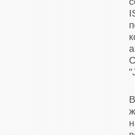
с
I
п
C
"
ж
в