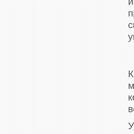
и
п
у
К
в