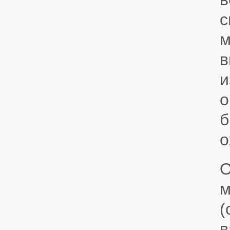
с
м
в
о
о
О
м
(
в