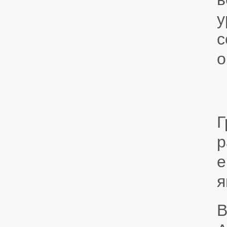
у
с
о
Г
я
В