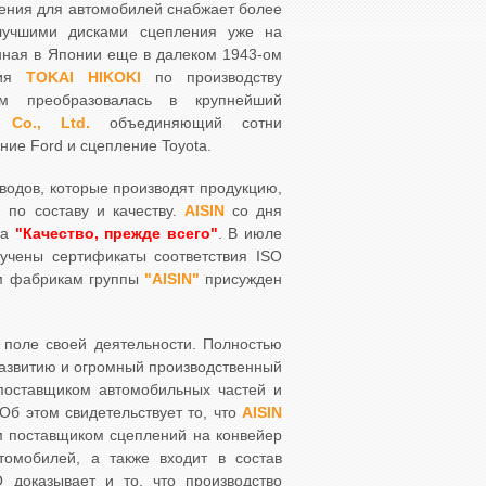
ления для автомобилей снабжает более
лучшими дисками сцепления уже на
нная в Японии еще в далеком 1943-ом
ния
TOKAI HIKOKI
по производству
м преобразовалась в крупнейший
 Co., Ltd.
объединяющий сотни
ние Ford и сцепление Toyota.
аводов, которые производят продукцию,
 по составу и качеству.
AISIN
со дня
па
"Качество, прежде всего"
. В июле
чены сертификаты соответствия ISO
ем фабрикам группы
"AISIN"
присужден
 поле своей деятельности. Полностью
 развитию и огромный производственный
оставщиком автомобильных частей и
Об этом свидетельствует то, что
AISIN
м поставщиком сцеплений на конвейер
томобилей, а также входит в состав
 доказывает и то, что производство