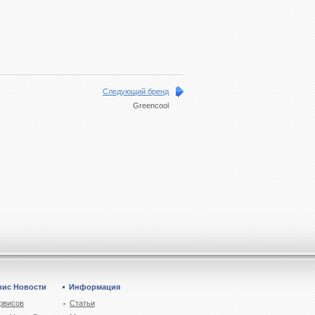
Следующий бренд
Greencool
вис Новости
Информация
рвисов
Статьи