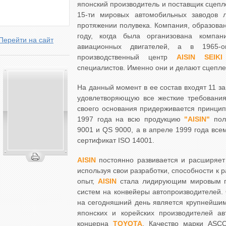
японский производитель и поставщик сцеп
15-ти мировых автомобильных заводов 
протяжении полувека. Компания, образова
году, когда была организована компа
Перейти на сайт
авиационных двигателей, а в 1965-о
производственный центр
AISIN SEIKI
специалистов. Именно они и делают сцепле
На данный момент в ее состав входят 11 з
удовлетворяющую все жесткие требования
своего основания придерживается принци
1997 года на всю продукцию
"AISIN"
полу
9001 и QS 9000, а в апреле 1999 года вс
сертификат ISO 14001.
AISIN
постоянно развивается и расширяет
используя свои разработки, способности к
опыт,
AISIN
стала лидирующим мировым п
систем на конвейеры автопроизводителей. 
на сегодняшний день является крупнейши
японских и корейских производителей ав
концерна
TOYOTA
. Качество марки ASCO