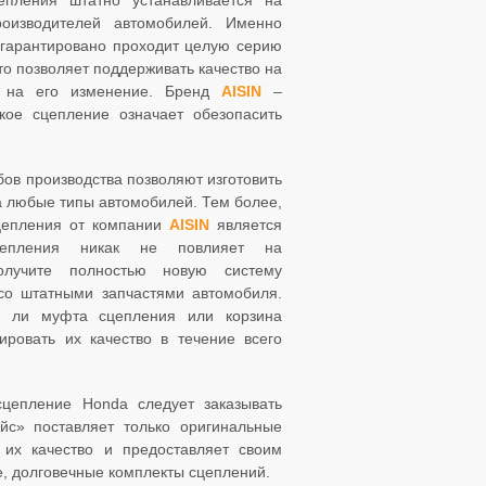
пления штатно устанавливается на
роизводителей автомобилей. Именно
 гарантировано проходит целую серию
то позволяет поддерживать качество на
ь на его изменение. Бренд
AISIN
–
кое сцепление означает обезопасить
ов производства позволяют изготовить
а любые типы автомобилей. Тем более,
сцепления от компании
AISIN
является
сцепления никак не повлияет на
олучите полностью новую систему
 со штатными запчастями автомобиля.
ся ли муфта сцепления или корзина
ировать их качество в течение всего
сцепление Honda следует заказывать
йс» поставляет только оригинальные
 их качество и предоставляет своим
, долговечные комплекты сцеплений.