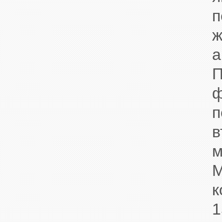
п
ж
а
П
ф
п
в
м
М
к
1