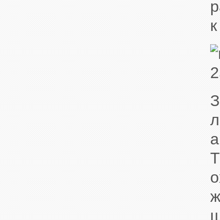
р
к
З
л
а
Т
о
ж
ш