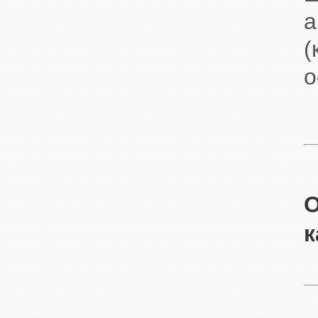
а
(
о
O
к