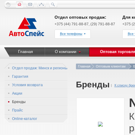
Отдел оптовых продаж:
Для к
+375 (44) 791-88-87, (29) 791-88-87
+375 (2
Все телефоны
Все
Главная
О компании
Оптовая торговл
Главная
Оптовым клиентам
Б
Отдел продаж: Минск и регионы
Гарантия
Бренды
Условия возврата
К списку бре
Акции
Бренды
Прайс
К
Online-каталог
р