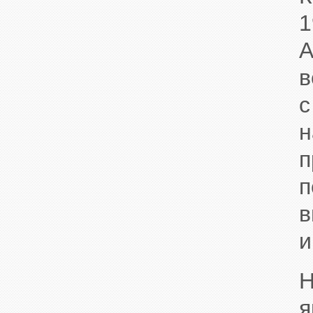
1
А
в
с
н
п
п
в
и
Н
я