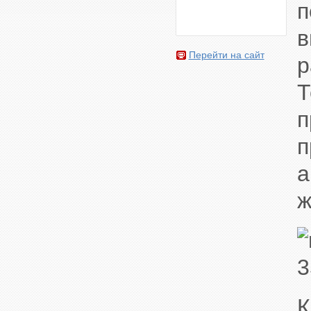
п
в
Перейти на сайт
р
Т
п
п
а
ж
К