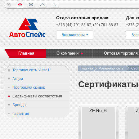
Отдел оптовых продаж:
Для к
+375 (44) 791-88-87, (29) 791-88-87
+375 (2
Все телефоны
Все
Главная
О компании
Оптовая торговля
Главная
Розничная сеть
Серт
Торговая сеть "Авто1"
Акции
Сертификаты 
Программа скидок
Сертификаты соответствия
Бренды
ZF Ru_6
Z
Гарантия